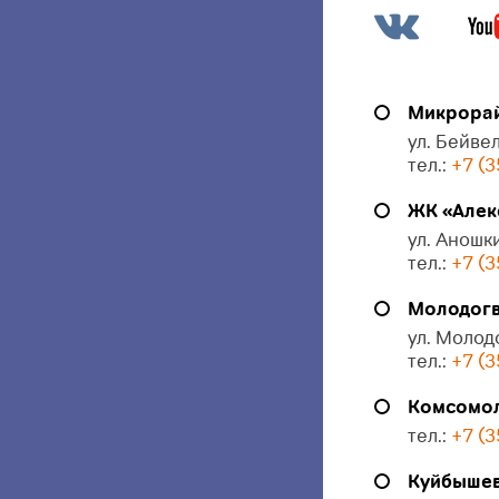
Микрорай
ул. Бейвел
тел.:
+7 (3
ЖК «Алек
ул. Аношки
тел.:
+7 (3
Молодогв
ул. Молод
тел.:
+7 (3
Комсомол
тел.:
+7 (3
Куйбышева