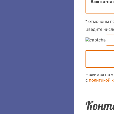
Ваш конта
* отмечены п
Введите чис
Нажимая на эт
с
политикой 
Конт