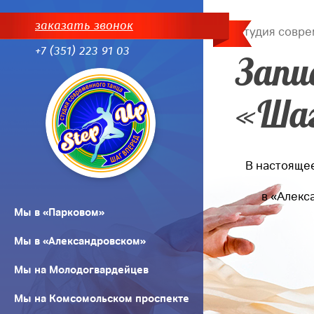
заказать звонок
Студия совре
+7 (351) 223 91 03
Запи
«Шаг
В настоящее
в «Алекс
Мы в «Парковом»
Мы в «Александровском»
Мы на Молодогвардейцев
Мы на Комсомольском проспекте