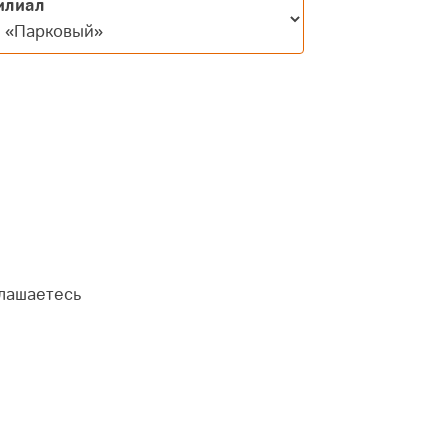
илиал
глашаетесь