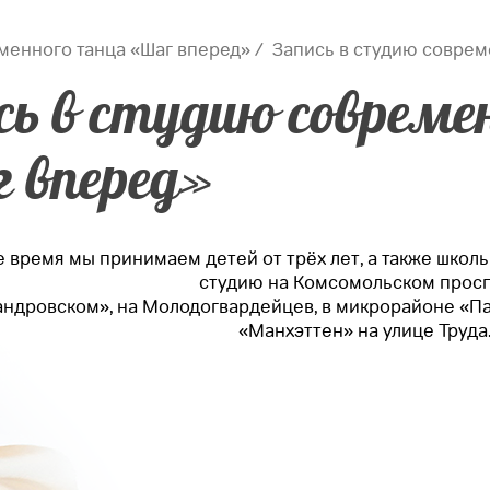
менного танца «Шаг вперед»
Запись в студию соврем
сь в студию совреме
 вперед»
 время мы принимаем детей от трёх лет, а также школь
студию на Комсомольском просп
андровском», на Молодогвардейцев, в микрорайоне «Па
«Манхэттен» на улице Труда