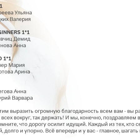
1
реева Ульяна
дких Валерия
GINNERS 1*1
товчиц Демид
унова Анна
 1*1
пнер Мария
дотова Арина
егова Анна
мурий Варвара
отим выразить огромную благодарность всем вам - вы р
всех вокруг, так держать!
И мы, конечно, поздравляем 
мните, что дорогу осилит идущий. Каждый из тех, кто с
, долго и упорно. Всё впереди и у вас - главное, шагат