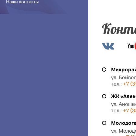
Наши контакты
Конт
Микрорай
ул. Бейвел
тел.:
+7 (3
ЖК «Алек
ул. Аношки
тел.:
+7 (3
Молодогв
ул. Молод