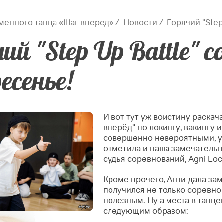
менного танца «Шаг вперед»
Новости
Горячий "Step
ий "Step Up Battle" 
есенье!
И вот тут уж воистину раскач
вперёд" по локингу, вакингу
совершенно невероятными, ур
отметила и наша замечательна
судья соревнований, Agni Loc
Кроме прочего, Агни дала за
получился не только соревно
полезным.
Ну а места в танц
следующим образом: