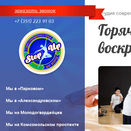
заказать звонок
Студия совре
+7 (351) 223 91 03
Горяч
воскр
Мы в «Парковом»
Мы в «Александровском»
Мы на Молодогвардейцев
Мы на Комсомольском проспекте