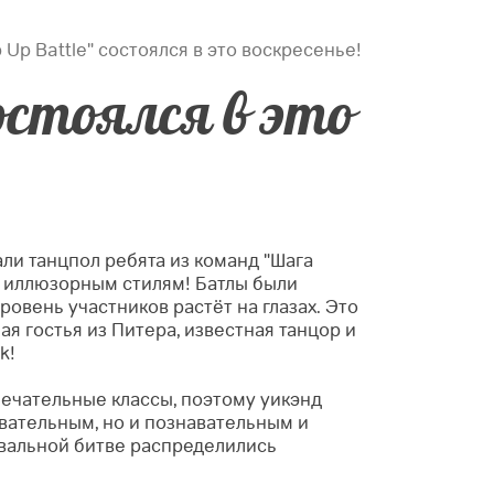
 Up Battle" состоялся в это воскресенье!
состоялся в это
али танцпол ребята из команд "Шага
 и иллюзорным стилям!
Батлы были
овень участников растёт на глазах. Это
я гостья из Питера, известная танцор и
k!
мечательные классы, поэтому уикэнд
вательным, но и познавательным и
евальной битве распределились