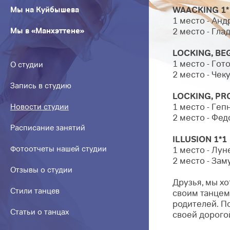
WAACKING 1*
Мы на Куйбышева
1 место - Анд
Мы в «Манхэттене»
2 место - Гла
LOCKING, BE
1 место - Го
О студии
2 место - Чек
Запись в студию
LOCKING, PRO
1 место - Ге
Новости студии
2 место - Фе
Расписание занятий
ILLUSION 1*1
Фотоотчеты нашей студии
1 место - Лун
2 место - За
Отзывы о студии
Друзья, мы х
Стили танцев
своим танцем 
родителей. По
Статьи о танцах
своей дорогой