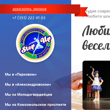
заказать звонок
Студия совре
Любите шоко
+7 (351) 223 91 03
Люби
весе
Мы в «Парковом»
Мы в «Александровском»
Мы на Молодогвардейцев
Мы на Комсомольском проспекте