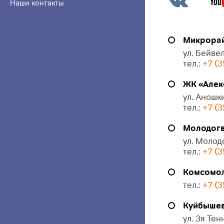
Наши контакты
Микрорай
ул. Бейвел
тел.:
+7 (3
ЖК «Алек
ул. Аношки
тел.:
+7 (3
Молодогв
ул. Молод
тел.:
+7 (3
Комсомол
тел.:
+7 (3
Куйбышева
ул. 3я Тен