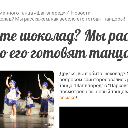
менного танца «Шаг вперед»
Новости
лад? Мы расскажем, как весело его готовят танцоры!
те шоколад? Мы ра
ло его готовят танц
Друзья, вы любите шоколад? М
вопросом заинтересовались 
танца "Шаг вперед" в "Парково
посмотрев наш новый танцев
ссылке
!