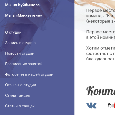
Мы на Куйбышева
Первое место 
Мы в «Манхэттене»
команды "Fan
(некоторые зн
Первое место 
О студии
в этой номин
Запись в студию
Хотим отмети
фотоотчёт с 
Новости студии
благодарност
Расписание занятий
Фотоотчеты нашей студии
Отзывы о студии
Конт
Стили танцев
Статьи о танцах