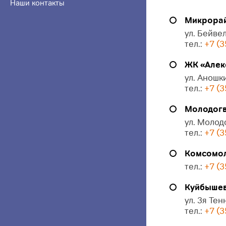
Наши контакты
Микрорай
ул. Бейвел
тел.:
+7 (3
ЖК «Алек
ул. Аношки
тел.:
+7 (3
Молодогв
ул. Молод
тел.:
+7 (3
Комсомол
тел.:
+7 (3
Куйбышева
ул. 3я Тен
тел.:
+7 (3