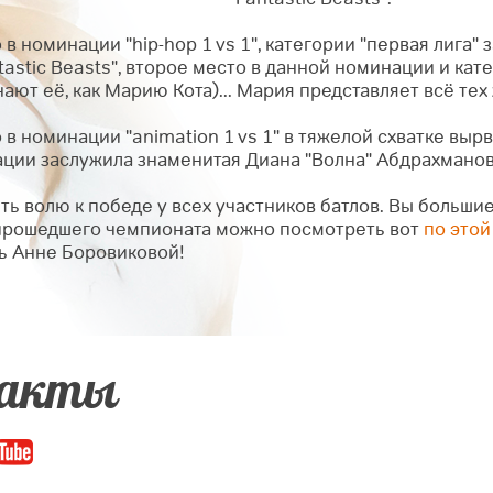
в номинации "hip-hop 1 vs 1", категории "первая лига" 
tastic Beasts", второе место в данной номинации и ка
ают её, как Марию Кота)... Мария представляет всё тех ж
в номинации "animation 1 vs 1" в тяжелой схватке выр
ации заслужила знаменитая Диана "Волна" Абдрахманов
ть волю к победе у всех участников батлов. Вы больш
прошедшего чемпионата можно посмотреть вот
по этой
ь Анне Боровиковой!
акты