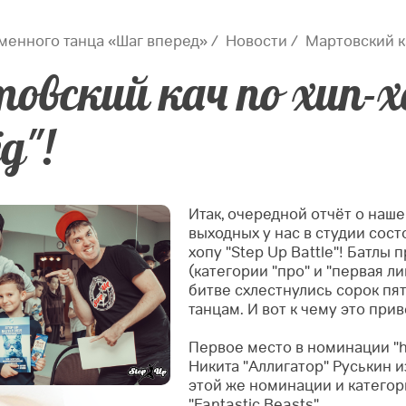
менного танца «Шаг вперед»
Новости
Мартовский ка
овский кач по хип-х
д"!
Итак, очередной отчёт о наш
выходных у нас в студии сос
хопу "Step Up Battle"!
Батлы п
(категории "про" и "первая лиг
битве схлестнулись сорок пя
танцам. И вот к чему это прив
Первое место в номинации "hi
Никита "Аллигатор" Руськин из
этой же номинации и категор
"Fantastic Beasts".