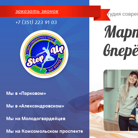
заказать звонок
Студия совре
+7 (351) 223 91 03
Март
вперё
Мы в «Парковом»
Мы в «Александровском»
Мы на Молодогвардейцев
Мы на Комсомольском проспекте