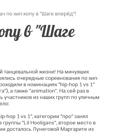
ч по хип-хопу в "Шаге вперёд"!
опу в "Шаге
ей танцевальной жизни!
На минувших
тоялись очередные соревнования по хип-
роходили в номинациях "hip-hop 1 vs 1"
а"), а также "animation". На сей раз в
ть участников из наших групп по уличным
ело:
p-hop 1 vs 1", категории "про" занял
 группы "Lil Hooligans", второе место в
ии досталось Лунеговой Маргарите из