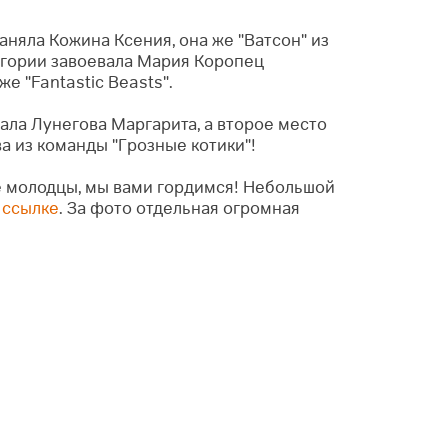
заняла Кожина Ксения, она же "Ватсон" из
тегории завоевала Мария Коропец
е "Fantastic Beasts".
вала Лунегова Маргарита, а второе место
а из команды "Грозные котики"!
ие молодцы, мы вами гордимся! Небольшой
 ссылке
. За фото отдельная огромная