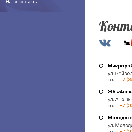
Наши контакты
Конт
Микрорай
ул. Бейвел
тел.:
+7 (3
ЖК «Алек
ул. Аношки
тел.:
+7 (3
Молодогв
ул. Молод
тел.:
+7 (3