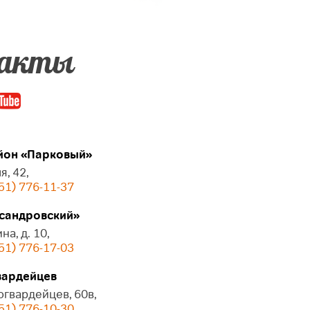
акты
он «Парковый»
я, 42,
51) 776-11-37
сандровский»
на, д. 10,
51) 776-17-03
ардейцев
огвардейцев, 60в,
51) 776-10-30