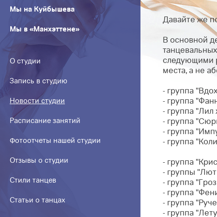
Мы на Куйбышева
Давайте же п
Мы в «Манхэттене»
В основной д
танцевальных 
следующими р
О студии
места, а не 
Запись в студию
- группа "Вдо
- группа "Фан
Новости студии
- группа "Лил 
Расписание занятий
- группа "Сюр
- группа "Имп
Фотоотчеты нашей студии
- группа "Кол
Отзывы о студии
- группа "Кри
- группы "Лют
Стили танцев
- группа "Гро
- группа "Фени
Статьи о танцах
- группа "Руче
- группа "Лет