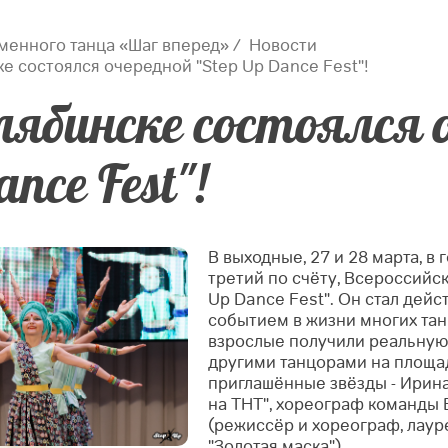
менного танца «Шаг вперед»
Новости
е состоялся очередной "Step Up Dance Fest"!
лябинске состоялся о
nce Fest"!
В выходные, 27 и 28 марта, в
третий по счёту, Всероссийс
Up Dance Fest". Он стал дей
событием в жизни многих тан
взрослые получили реальную
другими танцорами на площад
приглашённые звёзды - Ирина
на ТНТ", хореограф команды 
(режиссёр и хореограф, лау
"Золотая маска").