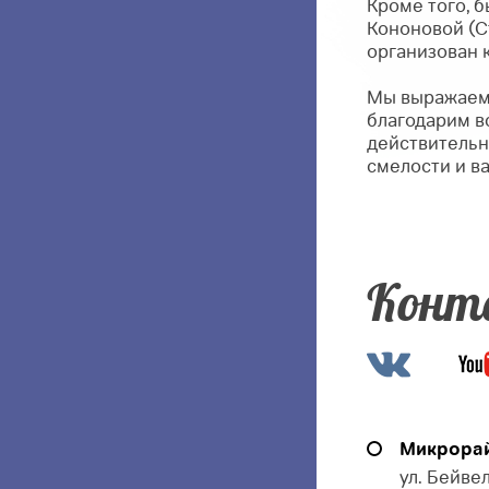
Кроме того, 
Кононовой (Ст
организован 
Мы выражаем 
благодарим в
действительн
смелости и ва
Конт
Микрорай
ул. Бейвел