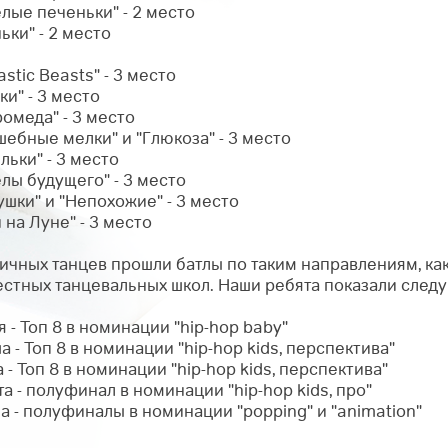
ёлые печеньки" - 2 место
ьки" - 2 место
astic Beasts" - 3 место
ки" - 3 место
ромеда" - 3 место
шебные мелки" и "Глюкоза" - 3 место
льки" - 3 место
елы будущего" - 3 место
ушки" и "Непохожие" - 3 место
 на Луне" - 3 место
личных танцев прошли батлы по таким направлениям, ка
естных танцевальных школ. Наши ребята показали след
я - Топ 8 в номинации "hip-hop baby"
а - Топ 8 в номинации "hip-hop kids, перспектива"
 - Топ 8 в номинации "hip-hop kids, перспектива"
та - полуфинал в номинации "hip-hop kids, про"
а - полуфиналы в номинации "popping" и "animation"