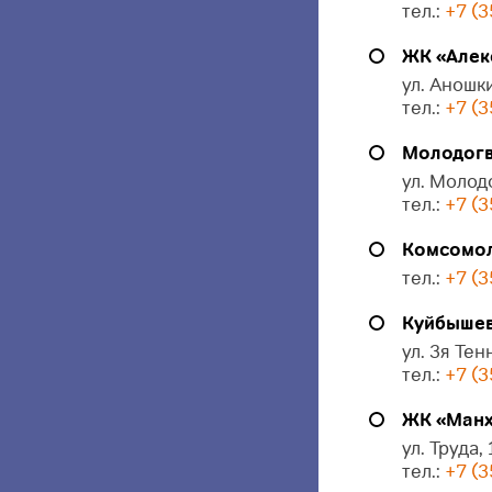
тел.:
+7 (3
ЖК «Алек
ул. Аношки
тел.:
+7 (3
Молодогв
ул. Молод
тел.:
+7 (3
Комсомол
тел.:
+7 (3
Куйбышева
ул. 3я Тен
тел.:
+7 (3
ЖК «Манх
ул. Труда,
тел.:
+7 (3