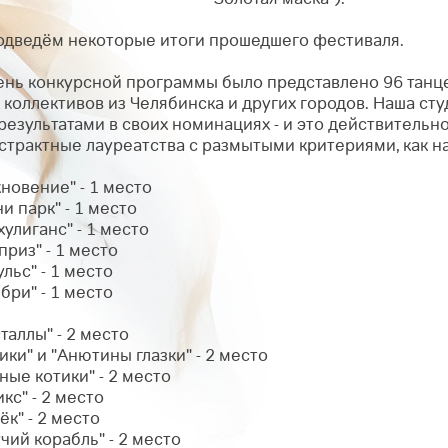
одведём некоторые итоги прошедшего фестиваля.
ень конкурсной программы было представлено 96 танц
коллективов из Челябинска и других городов.
Наша сту
езультатами в своих номинациях - и это действительн
абстрактные лауреатства с размытыми критериями, как 
хновение" - 1 место
ни парк" - 1 место
хулиганс" - 1 место
приз" - 1 место
ульс" - 1 место
ибри" - 1 место
сталлы" - 2 место
ики" и "Анютины глазки" - 2 место
зные котики" - 2 место
кс" - 2 место
ёк" - 2 место
учий корабль" - 2 место