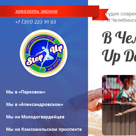
заказать звонок
Студия совре
В Челябинск
+7 (351) 223 91 03
В Че
Up Da
Мы в «Парковом»
Мы в «Александровском»
Мы на Молодогвардейцев
Мы на Комсомольском проспекте