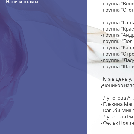
Наши контакты
- группа "Вес
- группа "Огон
- группа "Fant
- группа "Крас
- группа "Анд
- группы "Вол
- группа "Капе
- группа "Стр
- группы "Лад
- группа "Шаги
Ну а в день у
учеников изв
- Лунегова Ан
- Елькина Маш
- Кальби Миша
- Лунегова Ри
- Фельк Полин