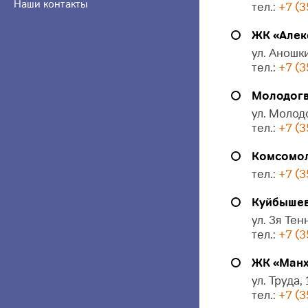
Наши контакты
тел.:
+7 (3
ЖК «Алек
ул. Аношки
тел.:
+7 (3
Молодогв
ул. Молод
тел.:
+7 (3
Комсомол
тел.:
+7 (3
Куйбышева
ул. 3я Тен
тел.:
+7 (3
ЖК «Манх
ул. Труда,
тел.:
+7 (3