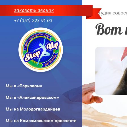
заказать звонок
Студия совре
+7 (351) 223 91 03
Вот 
Мы в «Парковом»
Мы в «Александровском»
Мы на Молодогвардейцев
Мы на Комсомольском проспекте