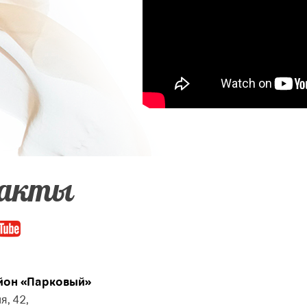
акты
он «Парковый»
я, 42,