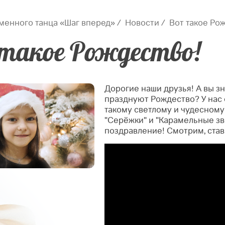
менного танца «Шаг вперед»
Новости
Вот такое Ро
такое Рождество!
Дорогие наши друзья! А вы зн
празднуют Рождество? У нас о
такому светлому и чудесному
"Серёжки" и "Карамельные з
поздравление! Смотрим, став