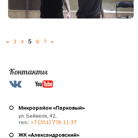
5
«
3
4
6
7
»
Контакты
Микрорайон «Парковый»
ул. Бейвеля, 42,
тел.:
+7 (351) 776-11-37
ЖК «Александровский»