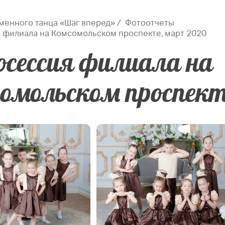
менного танца «Шаг вперед»
Фотоотчеты
 филиала на Комсомольском проспекте, март 2020
сессия филиала на
омольском проспект