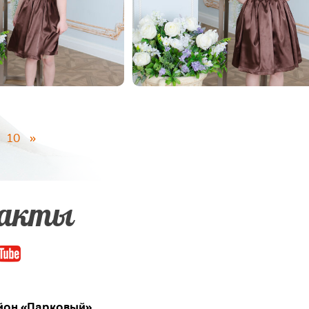
10
»
акты
он «Парковый»