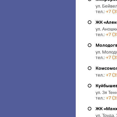
ул. Бейвел
тел.:
+7 (3
ЖК «Алек
ул. Аношки
тел.:
+7 (3
Молодогв
ул. Молод
тел.:
+7 (3
Комсомол
тел.:
+7 (3
Куйбышева
ул. 3я Тен
тел.:
+7 (3
ЖК «Манх
ул. Труда,