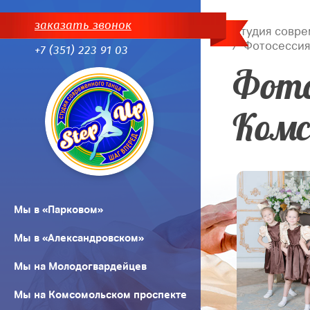
заказать звонок
Студия совре
Фотосессия
+7 (351) 223 91 03
Фото
Комс
Мы в «Парковом»
Мы в «Александровском»
Мы на Молодогвардейцев
Мы на Комсомольском проспекте