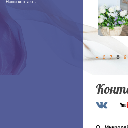
Наши контакты
8
«
6
7
9
Конт
Микрорай