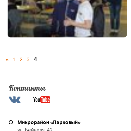
4
«
1
2
3
Контакты
Микрорайон «Парковый»
ул. Бейвеля, 42,