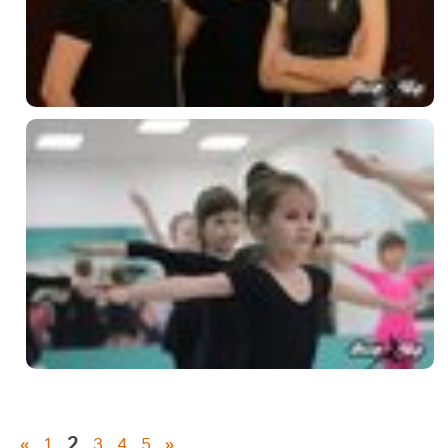
2
«
1
3
4
5
»