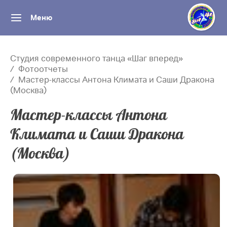
Меню
Студия современного танца «Шаг вперед»
Фотоотчеты
Мастер-классы Антона Климата и Саши Дракона
(Москва)
Мастер-классы Антона
Климата и Саши Дракона
(Москва)