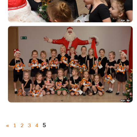
5
«
1
2
3
4