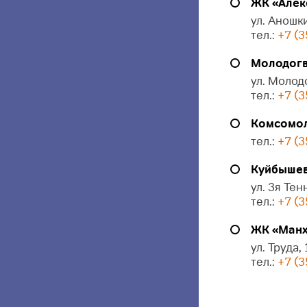
ЖК «Алек
ул. Аношки
тел.:
+7 (3
Молодогв
ул. Молод
тел.:
+7 (3
Комсомол
тел.:
+7 (3
Куйбышева
ул. 3я Тен
тел.:
+7 (3
ЖК «Манх
ул. Труда,
тел.:
+7 (3