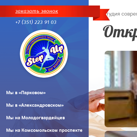
заказать звонок
Студия совре
+7 (351) 223 91 03
Откр
Мы в «Парковом»
Мы в «Александровском»
Мы на Молодогвардейцев
Мы на Комсомольском проспекте