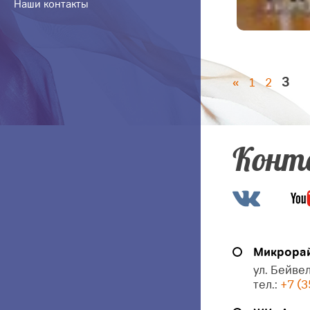
Наши контакты
3
«
1
2
Конт
Микрорай
ул. Бейвел
тел.:
+7 (3