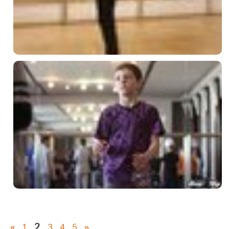
2
«
1
3
4
5
»