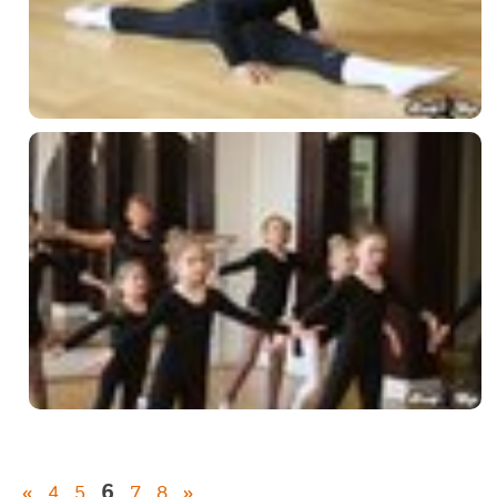
6
«
4
5
7
8
»