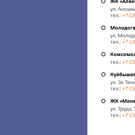
ЖК «Алек
ул. Аношки
тел.:
+7 (3
Молодогв
ул. Молод
тел.:
+7 (3
Комсомол
тел.:
+7 (3
Куйбышева
ул. 3я Тен
тел.:
+7 (3
ЖК «Манх
ул. Труда,
тел.:
+7 (3