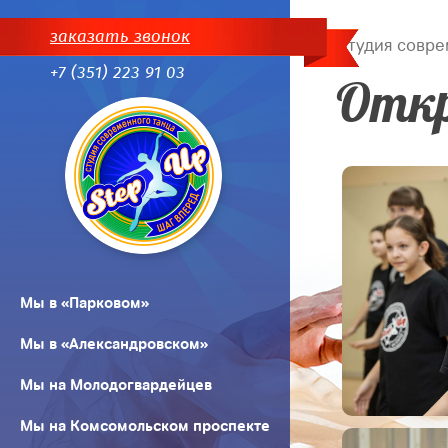
заказать звонок
Студия совре
+7 (351) 223 91 03
Откр
Мы в «Парковом»
Мы в «Александровском»
Мы на Молодогвардейцев
Мы на Комсомольском проспекте