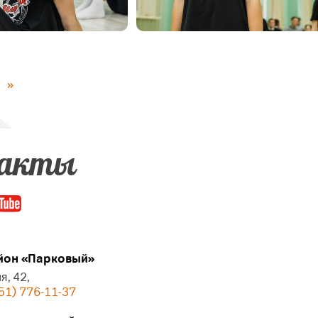
»
акты
он «Парковый»
я, 42,
51) 776-11-37