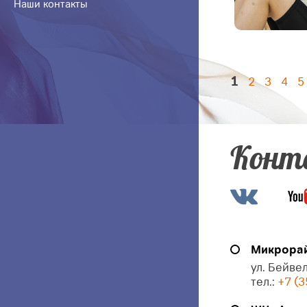
Наши контакты
1
2
3
4
5
Конт
Микрорай
ул. Бейвел
тел.:
+7 (3