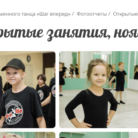
менного танца «Шаг вперед»
Фотоотчеты
Открытые 
ытые занятия, ноя