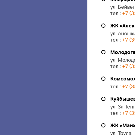
ул. Бейвел
тел.:
+7 (3
ЖК «Алек
ул. Аношки
тел.:
+7 (3
Молодогв
ул. Молод
тел.:
+7 (3
Комсомол
тел.:
+7 (3
Куйбышева
ул. 3я Тен
тел.:
+7 (3
ЖК «Манх
ул. Труда,