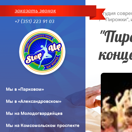
заказать звонок
Студия совре
"Пирожки", 
+7 (351) 223 91 03
"Пир
конц
Мы в «Парковом»
Мы в «Александровском»
Мы на Молодогвардейцев
Мы на Комсомольском проспекте