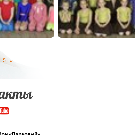
5
»
акты
он «Парковый»