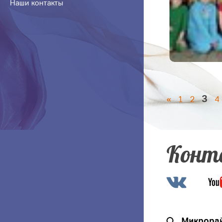
Наши контакты
3
«
1
2
4
Конт
Микрорай