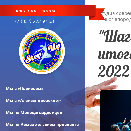
заказать звонок
Студия совре
"Шаг вперёд
+7 (351) 223 91 03
"Шаг
итог
2022
Мы в «Парковом»
Мы в «Александровском»
Мы на Молодогвардейцев
Мы на Комсомольском проспекте