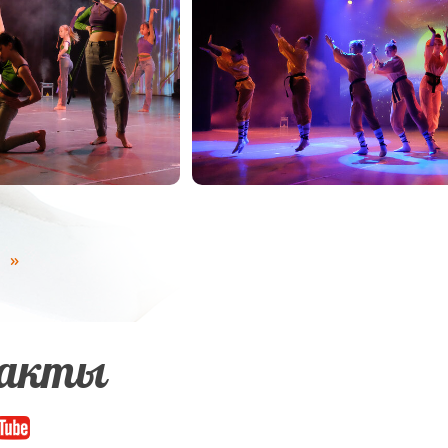
»
акты