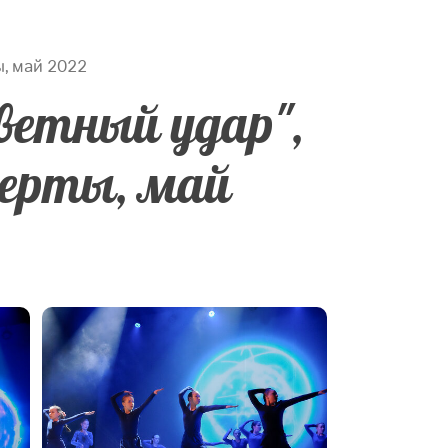
, май 2022
ветный удар",
церты, май