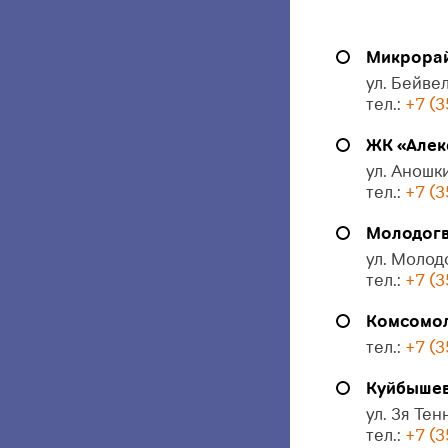
Микрорай
ул. Бейвел
тел.:
+7 (3
ЖК «Алек
ул. Аношки
тел.:
+7 (3
Молодогв
ул. Молод
тел.:
+7 (3
Комсомол
тел.:
+7 (3
Куйбышева
ул. 3я Тен
тел.:
+7 (3