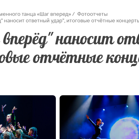
менного танца «Шаг вперед»
Фотоотчеты
" наносит ответный удар", итоговые отчётные концерты
 вперёд" наносит от
овые отчётные кон