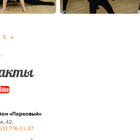
5
»
акты
он «Парковый»
я, 42,
51) 776-11-37