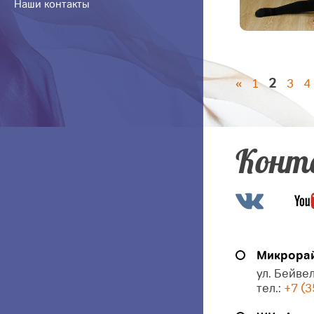
Наши контакты
2
«
1
3
4
Конт
Микрорай
ул. Бейвел
тел.:
+7 (3