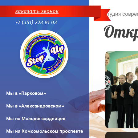
заказать звонок
Студия совре
+7 (351) 223 91 03
Откр
Мы в «Парковом»
Мы в «Александровском»
Мы на Молодогвардейцев
Мы на Комсомольском проспекте