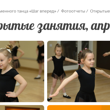
менного танца «Шаг вперед»
Фотоотчеты
Открытые 
ытые занятия, апр