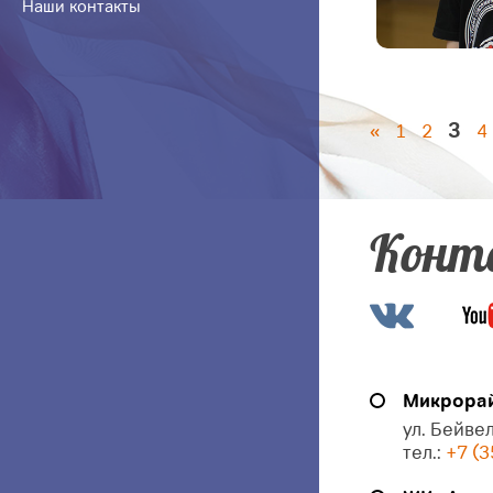
Наши контакты
3
«
1
2
4
Конт
Микрорай
ул. Бейвел
тел.:
+7 (3