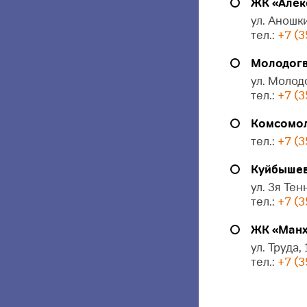
ЖК «Алек
ул. Аношки
тел.:
+7 (3
Молодогв
ул. Молод
тел.:
+7 (3
Комсомол
тел.:
+7 (3
Куйбышева
ул. 3я Тен
тел.:
+7 (3
ЖК «Манх
ул. Труда,
тел.:
+7 (3