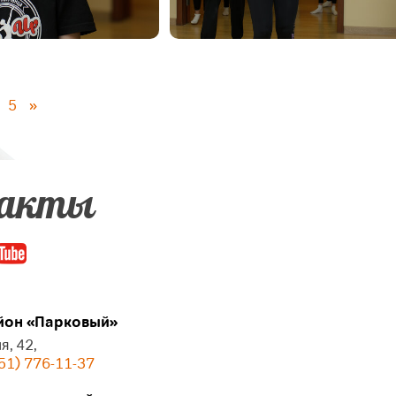
5
»
акты
он «Парковый»
я, 42,
51) 776-11-37